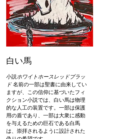
白い馬
小説
ホワイトホースレッドブラッ
ド
名前の一部は聖書に由来してい
ますが、この信仰に基づいたフィ
クション小説では、白い馬は物理
的な人工の装置です。一部は保護
用の盾であり、一部は大衆に感動
を与えるための巨石である白馬
は、崇拝されるように設計された
偽りの希望です。